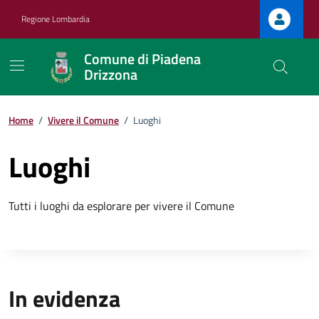
Vai ai contenuti
Vai al footer
Regione Lombardia
Comune di Piadena
Drizzona
Home
/
Vivere il Comune
/
Luoghi
Luoghi
Tutti i luoghi da esplorare per vivere il Comune
In evidenza